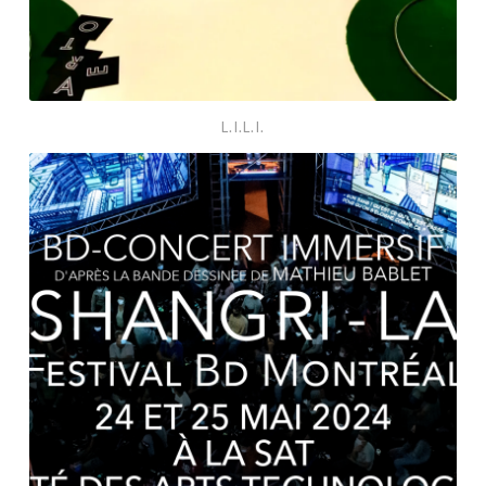
L.I.L.I.
SHANGRI-
LA,
de
Mathieu
Bablet