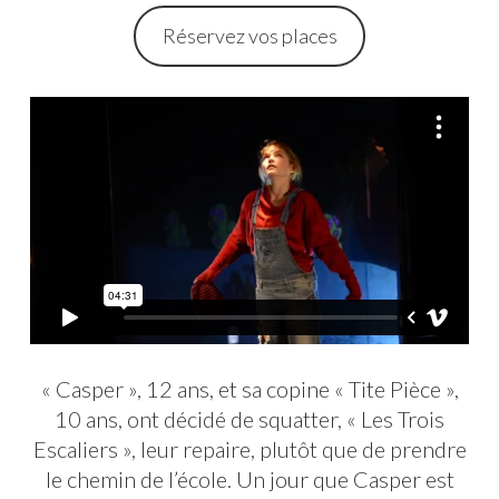
Réservez vos places
« Casper », 12 ans, et sa copine « Tite Pièce »,
10 ans, ont décidé de squatter, « Les Trois
Escaliers », leur repaire, plutôt que de prendre
le chemin de l’école. Un jour que Casper est